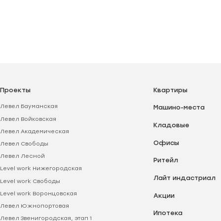
Проекты
Квартиры
Левел Бауманская
Машино-места
Левел Войковская
Кладовые
Левел Академическая
Офисы
Левел Свободы
Левел Лесной
Ритейл
Level work Нижегородская
Лайт индастриал
Level work Свободы
Level work Воронцовская
Акции
Левел Южнопортовая
Ипотека
Левел Звенигородская, этап 1