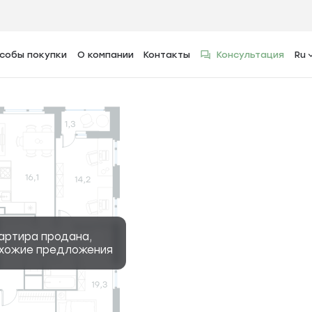
собы покупки
О компании
Контакты
Консультация
Ru
2
тира, 93.7 м
артира продана,
охожие предложения