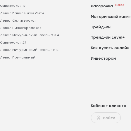
Новое
Саввинская 17
Рассрочка
Левел Павелецкая Сити
Материнский капи
Левел Селигерская
Трейд-ин
Левел Нижегородская
Левел Мичуринский, этапы 3 и 4
Трейд-ин Level+
Саввинская 27
Как купить онлайн
Левел Мичуринский, этапы 1 и 2
Левел Причальный
Инвесторам
Кабинет клиента
Войти