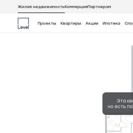
Жилая недвижимость
Коммерция
Партнерам
Проекты
Квартиры
Акции
Ипотека
Спо
4-комнатная квар
Эта кв
но есть п