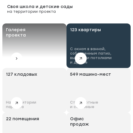
Своя школа и детские сады
на территории проекта
Галерея
123 квартиры
проекта
С окном в ванной,
собственным патио,
высокими потолками
и другие
127 кладовых
549 машино-мест
На территории
Стандартные
паркинга
и семейные
22 помещения
Офис
продаж