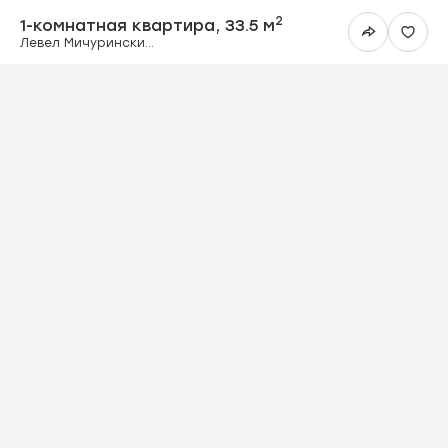
1-комнатная ква
2
1-комнатная квартира,
33.5 м
Левел Мичуринский, этапы 3 и 4