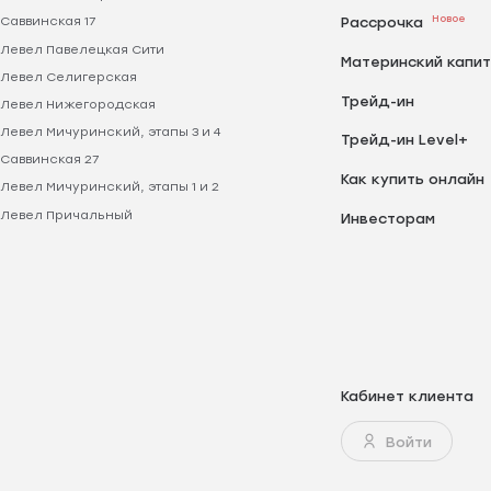
Новое
Саввинская 17
Рассрочка
Левел Павелецкая Сити
Материнский капи
Левел Селигерская
Трейд-ин
Левел Нижегородская
Левел Мичуринский, этапы 3 и 4
Трейд-ин Level+
Саввинская 27
Как купить онлайн
Левел Мичуринский, этапы 1 и 2
Левел Причальный
Инвесторам
Кабинет клиента
Войти