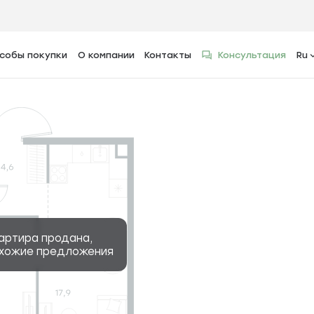
собы покупки
О компании
Контакты
Консультация
Ru
2
тира, 40.4 м
артира продана,
охожие предложения