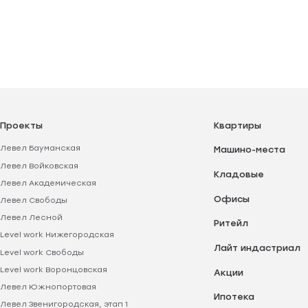
Проекты
Квартиры
Левел Бауманская
Машино-места
Левел Войковская
Кладовые
Левел Академическая
Офисы
Левел Свободы
Левел Лесной
Ритейл
Level work Нижегородская
Лайт индастриал
Level work Свободы
Level work Воронцовская
Акции
Левел Южнопортовая
Ипотека
Левел Звенигородская, этап 1