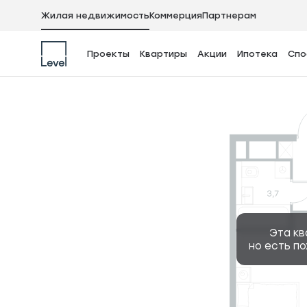
Жилая недвижимость
Коммерция
Партнерам
Проекты
Квартиры
Акции
Ипотека
Спо
1-комнатная квар
Эта кв
но есть п