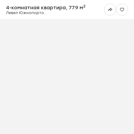
4-комнатная ква
2
4-комнатная квартира,
77.9 м
Левел Южнопортовая