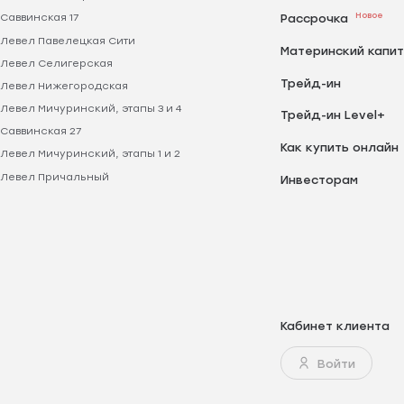
Новое
Саввинская 17
Рассрочка
Левел Павелецкая Сити
Материнский капи
Левел Селигерская
Трейд-ин
Левел Нижегородская
Левел Мичуринский, этапы 3 и 4
Трейд-ин Level+
Саввинская 27
Как купить онлайн
Левел Мичуринский, этапы 1 и 2
Левел Причальный
Инвесторам
Кабинет клиента
Войти