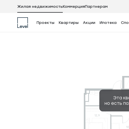
Жилая недвижимость
Коммерция
Партнерам
Проекты
Квартиры
Акции
Ипотека
Спо
4-комнатная квар
Эта кв
но есть п