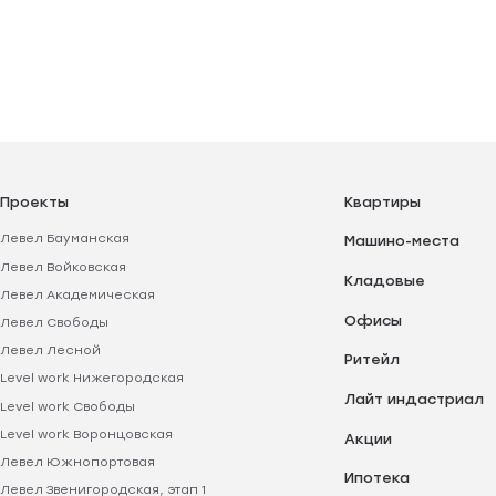
Проекты
Квартиры
Левел Бауманская
Машино-места
Левел Войковская
Кладовые
Левел Академическая
Офисы
Левел Свободы
Левел Лесной
Ритейл
Level work Нижегородская
Лайт индастриал
Level work Свободы
Level work Воронцовская
Акции
Левел Южнопортовая
Ипотека
Левел Звенигородская, этап 1