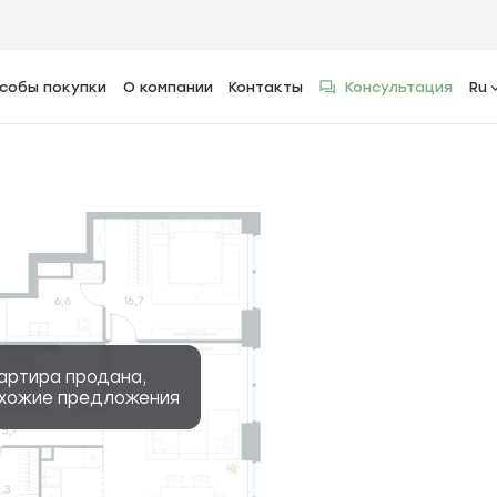
собы покупки
О компании
Контакты
Консультация
Ru
2
тира, 99.5 м
артира продана,
охожие предложения