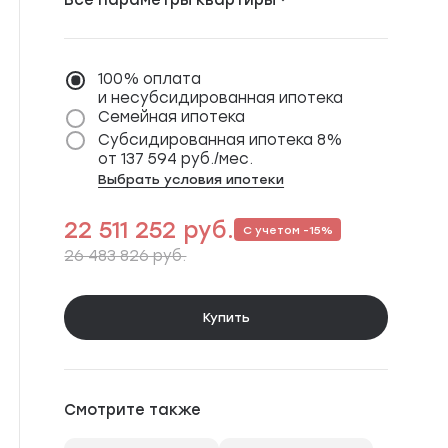
Расположение
м. Павелецкая,
Серпуховская
100% оплата
от 20 мин
и несубсидированная ипотека
Окна выходят
На город
Семейная ипотека
Количество сторон
Линейная
Субсидированная ипотека 8%
от 137 594 руб./мес.
Выбрать условия ипотеки
22 511 252 руб.
С учетом -15%
26 483 826 руб.
Купить
Смотрите также