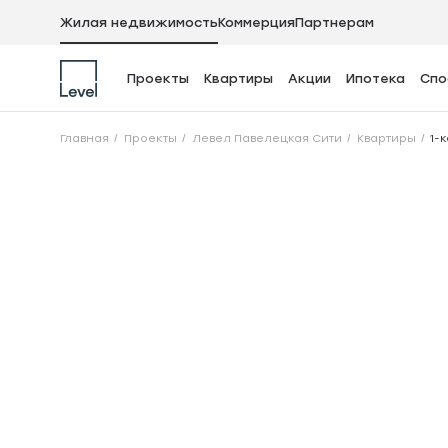
Жилая недвижимость
Коммерция
Партнерам
Проекты
Квартиры
Акции
Ипотека
Спо
1-комнатная кварт
Главная
Проекты
Левел Павелецкая Сити
Квартиры
1-