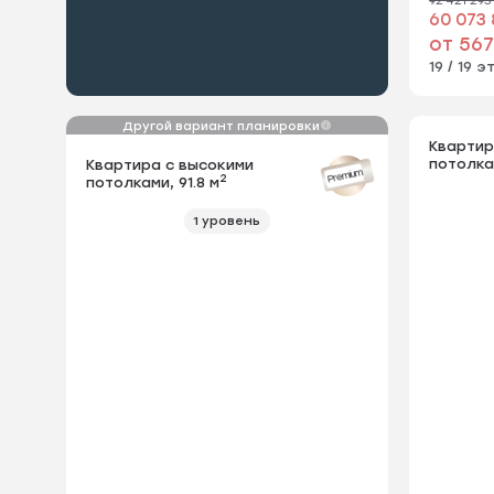
60 073 
от 567
19 / 19 эт
Другой вариант планировки
Квартир
потолкам
Квартира с высокими
Квартира 
Premium
2
потолками, 91.8 м
потолками,
1 уровень