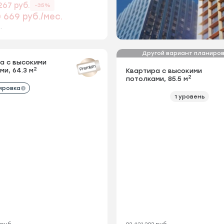
267 руб.
-35%
 669 руб./мес.
.
Другой вариант планиро
а с высокими
Квартира с высокими
Premium
2
2
ми, 64.3 м
потолками, 64.3 м
Квартира с высокими
2
потолками, 85.5 м
ировка
+1 планировка
1 уровень
 руб.
92 421 293 руб.