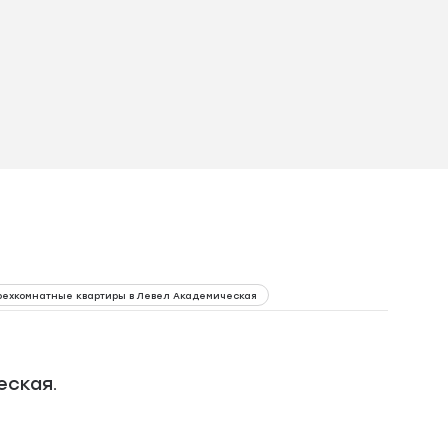
ехкомнатные квартиры в Левел Академическая
еская.