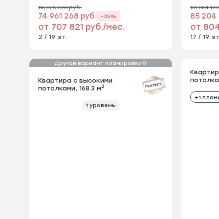
115 325 028 руб.
131 084 17
74 961 268 руб.
85 204 
-35%
от 707 821 руб./мес.
от 804
2 / 19 эт.
17 / 19 эт
Другой вариант планировки
Квартир
потолкам
Квартира с высокими
Квартира 
Premium
2
потолками, 168.3 м
потолками,
+1 план
1 уровень