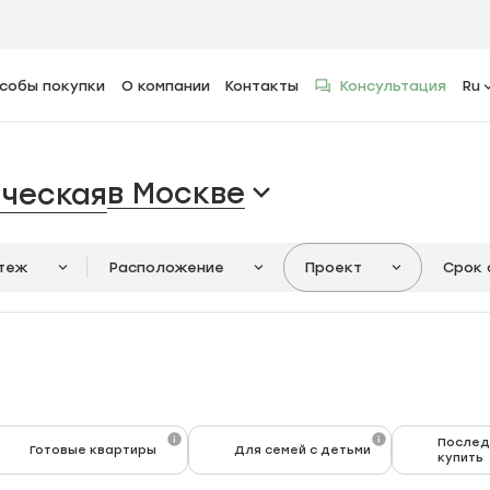
собы покупки
О компании
Контакты
Консультация
Ru
в Москве
ческая
атеж
Расположение
Проект
Срок 
Послед
Готовые квартиры
Для семей с детьми
купить