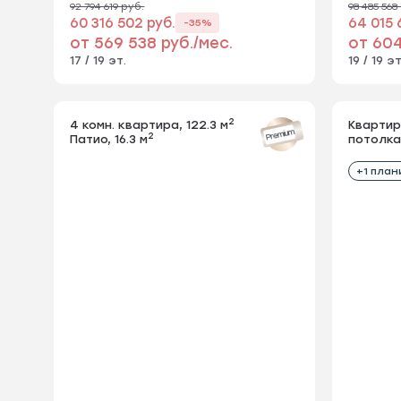
92 794 619 руб.
98 485 568
60 316 502 руб.
64 015 
-35%
от 569 538 руб./мес.
от 604
17 / 19 эт.
19 / 19 эт
2
4 комн. квартира, 122.3 м
4 комн. кв
Квартир
Premium
2
Патио, 16.3 м
Патио, 16.3
потолкам
+1 план