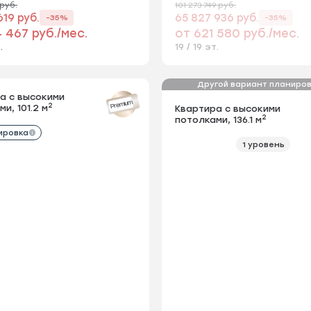
 руб.
101 273 749 руб.
619 руб.
65 827 936 руб.
-35%
-35%
 467 руб./мес.
от 621 580 руб./мес.
.
19 / 19 эт.
Другой вариант планиро
2
артира, 122.3 м
а с высокими
Квартира с высокими
Собственное патио для работы
Premium
Premium
2
2
2
 м
и, 101.2 м
потолками, 101.2 м
Квартира с высокими
и отдыха на свежем воздухе
2
потолками, 136.1 м
ировка
+1 планировка
1 уровень