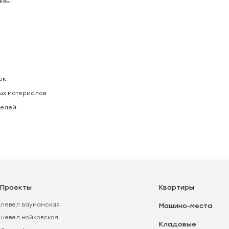
квы.
ок.
ых материалов.
елей.
Проекты
Квартиры
Левел Бауманская
Машино-места
Левел Войковская
Кладовые