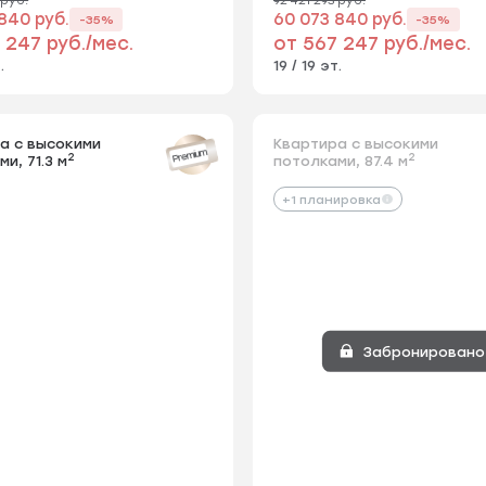
840 руб.
60 073 840 руб.
-35%
-35%
 247 руб./мес.
от 567 247 руб./мес.
.
19 / 19 эт.
а с высокими
Квартира с высокими
Квартира с высокими
Посмотрите панорамный вид
Premium
2
2
2
и, 71.3 м
потолками, 71.3 м
потолками, 87.4 м
с высокими
из окна квартиры
Premium
2
 91.8 м
+1 планировка
2 уровень
Забронировано