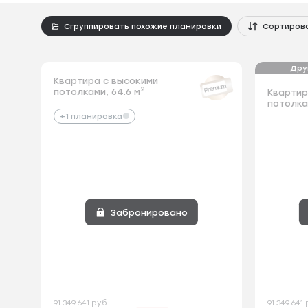
Сгруппировать похожие планировки
Сортиров
Дру
Квартира с высокими
Квартира 
Premium
2
потолками, 64.6 м
потолками,
Квартир
потолкам
+1 планировка
+1 планир
Забронировано
91 349 641 руб.
91 349 641