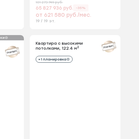
101 273 749 руб.
65 827 936 руб.
-35%
от 621 580 руб./мес.
19 / 19 эт.
вки
Квартира с высокими
Кварт
Кухня-гостиная с радиусным
Прогуляйтесь по квартире онлайн
Прогуляйтесь по квартире онлайн
Ванная комна
Благодаря
Благода
Premium
Premium
2
потолками, 122.4 м
потол
остеклением
можно воз
можно в
Premium
+1 планировка
+1 п