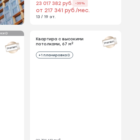
23 017 382 руб.
-35%
от 217 341 руб./мес.
13 / 19 эт.
вки
Квартира с высокими
Кварт
Посмотрите панорамный вид
Прогуляйт
Посмотр
Premium
Premium
2
потолками, 67 м
потол
Квартира с высокими
из окна квартиры
из окна
Premium
Premium
2
потолками, 85.5 м
+1 планировка
+1 п
2 уровень
92 794 619 руб.