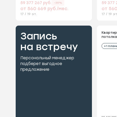
59 377 267 руб.
59 377 
-35%
от 560 669 руб./мес.
от 560
17 / 19 эт.
17 / 19 эт
Запись
Квартир
потолка
на встречу
+1 план
Персональный менеджер
подберет выгодное
предложение
92 421 293