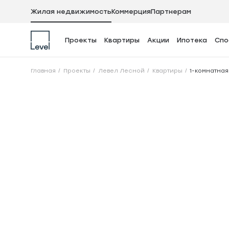
Жилая недвижимость
Коммерция
Партнерам
Проекты
Квартиры
Акции
Ипотека
Спо
1-комнатная квар
Главная
Проекты
Левел Лесной
Квартиры
1-комнатная 