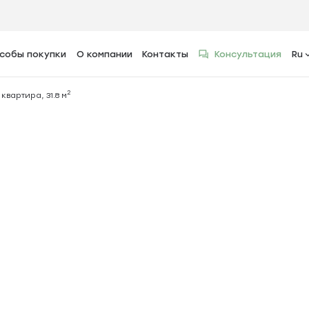
собы покупки
О компании
Контакты
Консультация
Ru
2
тира, 31.8 м
2
квартира, 31.8 м