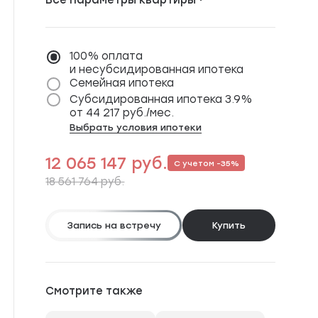
Расположение
м. Пятницкое шоссе,
Тушинская,
100% оплата
Сходненская
и несубсидированная ипотека
от 25 мин
Семейная ипотека
Окна выходят
На двор
Субсидированная ипотека 3.9%
Количество сторон
Линейная
от 44 217 руб./мес.
Выбрать условия ипотеки
12 065 147 руб.
С учетом -35%
18 561 764 руб.
Запись на встречу
Купить
Смотрите также