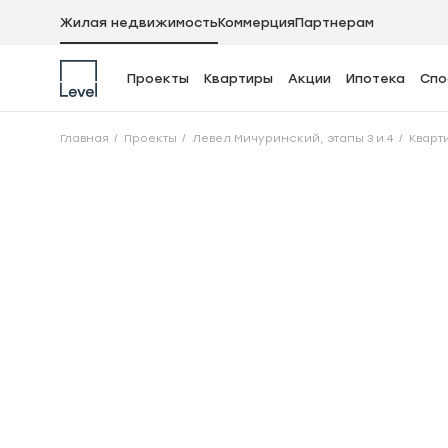
Жилая недвижимость
Коммерция
Партнерам
Проекты
Квартиры
Акции
Ипотека
Спо
3-комнатная квар
Главная
Проекты
Левел Мичуринский, этапы 3 и 4
Кварт