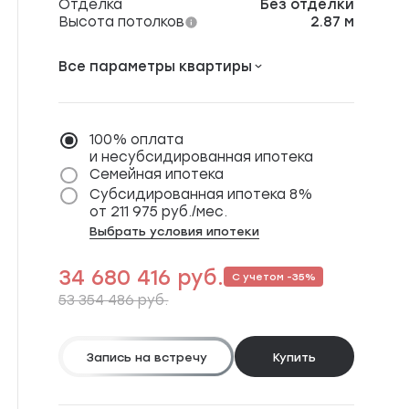
л
Отделка
Без отделки
Высота потолков
2.87 м
Все параметры квартиры
Расположение
м. Мичуринский пр-кт,
Аминьевская
100% оплата
от 15 мин
и несубсидированная ипотека
Окна выходят
На окружающую
Семейная ипотека
застройку
Субсидированная ипотека 8%
Редкий формат
Окна в пол
от 211 975 руб./мес.
Количество сторон
Угловая
Выбрать условия ипотеки
34 680 416 руб.
С учетом -35%
53 354 486 руб.
Запись на встречу
Купить