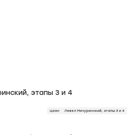
е
инский, этапы 3 и 4
Циан
Левел Мичуринский, этапы 3 и 4