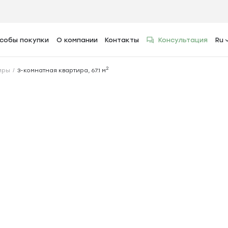
собы покупки
О компании
Контакты
Консультация
Ru
2
тира, 67.1 м
2
иры
3-комнатная квартира, 67.1 м