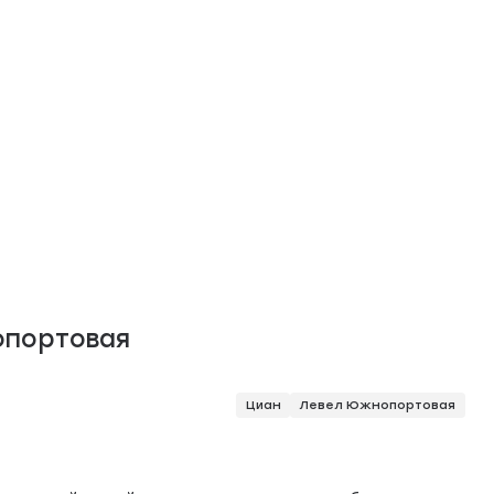
опортовая
Циан
Левел Южнопортовая