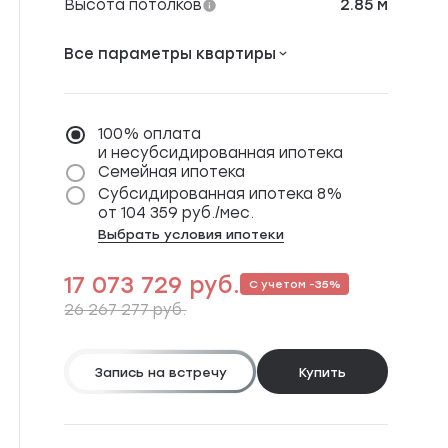
Высота потолков
2.85 м
Все параметры квартиры
Расположение
м. Кожуховская, Южный
порт, Дубровка
100% оплата
от 10 мин
и несубсидированная ипотека
Окна выходят
На окружающую
Семейная ипотека
застройку
Субсидированная ипотека 8%
Альков для кровати
Есть
от 104 359 руб./мес.
Количество сторон
Линейная
Выбрать условия ипотеки
17 073 729 руб.
С учетом -35%
26 267 277 руб.
Запись на встречу
Купить