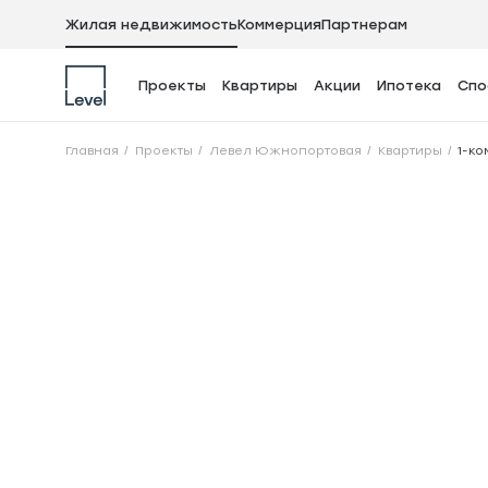
Жилая недвижимость
Коммерция
Партнерам
Проекты
Квартиры
Акции
Ипотека
Спо
1-комнатная квар
Главная
Проекты
Левел Южнопортовая
Квартиры
1-ко