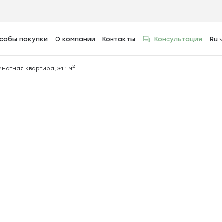
собы покупки
О компании
Контакты
Консультация
Ru
2
тира, 34.1 м
2
мнатная квартира, 34.1 м