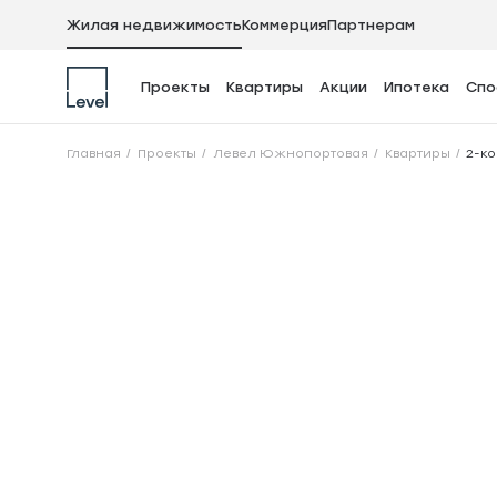
Жилая недвижимость
Коммерция
Партнерам
Проекты
Квартиры
Акции
Ипотека
Спо
2-комнатная квар
Главная
Проекты
Левел Южнопортовая
Квартиры
2-ко