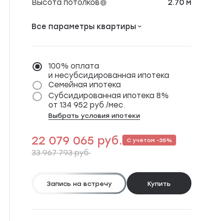
Высота потолков
2.70 м
Все параметры квартиры
Расположение
м. Кожуховская, Южный
порт, Дубровка
100% оплата
от 10 мин
и несубсидированная ипотека
Окна выходят
На окружающую
Семейная ипотека
застройку
Субсидированная ипотека 8%
Количество сторон
Линейная
от 134 952 руб./мес.
Выбрать условия ипотеки
22 079 065 руб.
С учетом -35%
33 967 793 руб.
Запись на встречу
Купить