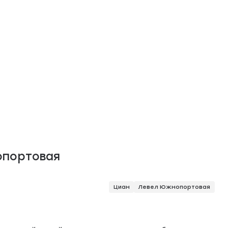
опортовая
Циан
Левел Южнопортовая