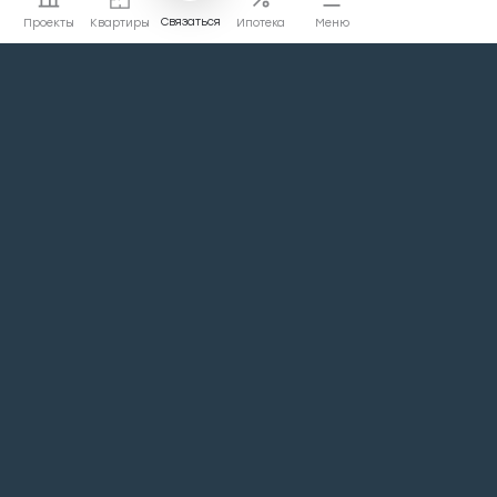
Связаться
Проекты
Квартиры
Ипотека
Меню
Перейти на сайт
Перейти
коммерции
Проекты
Квартиры
Машино-места
Кладовые
Офисы
Ритейл
Лайт индастриал