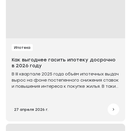
Ипотека
Как выгоднее гасить ипотеку досрочно
в 2026 году
В III квартале 2025 года объём ипотечных выдач
вырос на фоне постепенного снижения ставок
и повышения интереса к покупке жилья. В таких
условиях всё больше заемщиков задумываются,
как выгоднее гасить ипотеку и как правильно
гасить ипотеку, чтобы снижать переплату,
27 апреля 2026 г.
сокращать срок кредита и уменьшить
финансовую нагрузку.