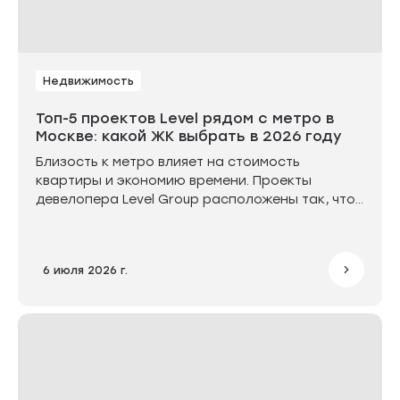
Недвижимость
Топ-5 проектов Level рядом с метро в
Москве: какой ЖК выбрать в 2026 году
Близость к метро влияет на стоимость
квартиры и экономию времени. Проекты
девелопера Level Group расположены так, что
путь до станций в среднем занимает от 7 до 20
минут. Эти лучшие жилые комплексы Москвы
рядом с метро остаются приоритетными для
6 июля 2026 г.
покупки и инвестиций: Левел Войковская, Левел
Селигерская, Левел Нижегородская, Левел
Павелецкая Сити и Левел Мичуринский.