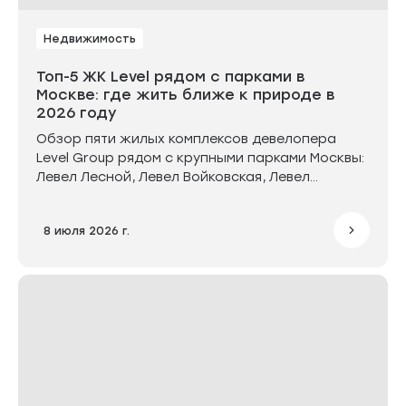
Недвижимость
Топ-5 ЖК Level рядом с парками в
Москве: где жить ближе к природе в
2026 году
Обзор пяти жилых комплексов девелопера
Level Group рядом с крупными парками Москвы:
Левел Лесной, Левел Войковская, Левел
Мичуринский, Левел Нижегородская и Левел
Селигерская. Эти проекты подойдут тем, кто
8 июля 2026 г.
хочет жить рядом с зелёными зонами, гулять и
заниматься спортом на свежем воздухе. В
среднем дорога до парка занимает от 5 до 15
минут пешком.