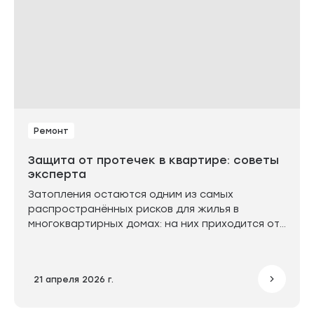
Ремонт
Защита от протечек в квартире: советы
эксперта
Затопления остаются одним из самых
распространённых рисков для жилья в
многоквартирных домах: на них приходится от
52% до 84% всех страховых случаев. Защита
от протечек в квартире позволяет снизить
вероятность ущерба и сохранить
21 апреля 2026 г.
недвижимость.