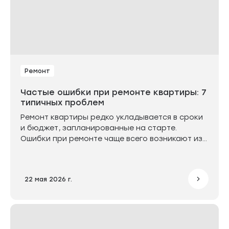
Ремонт
Частые ошибки при ремонте квартиры: 7
типичных проблем
Ремонт квартиры редко укладывается в сроки
и бюджет, запланированные на старте.
Ошибки при ремонте чаще всего возникают из-
за отсутствия чёткого плана и продуманной
последовательности работ. В результате
процесс превращается в хаос: решения
22 мая 2026 г.
принимаются на ходу, а расходы растут.