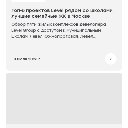
Топ-5 проектов Level рядом со школами:
лучшие семейные ЖК в Москве
Обзор пяти жилых комплексов девелопера
Level Group с доступом к муниципальным
школам: Левел Южнопортовая, Левел
Мичуринский, Левел Павелецкая Сити, Левел
Звенигородская и Левел Войковская. В ряде
проектов школы строятся прямо в составе
8 июля 2026 г.
жилых комплексов, что позволяет детям
заниматься рядом с домом. В среднем путь до
учёбы занимает до 15 минут.