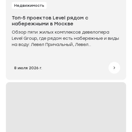
Недвижимость
Топ-5 проектов Level рядом с
набережными в Москве
Обзор пяти жилых комплексов девелопера
Level Group, где рядом есть набережные и виды
на воду: Левел Причальный, Левел
Звенигородская, Левел Южнопортовая, Левел
Павелецкая Сити и Левел Мичуринский. Эти
проекты расположены вблизи рек, каналов или
8 июля 2026 г.
благоустроенных набережных, что даёт
жителям доступ к прогулочным зонам и
панорамным видам. В среднем дорога до воды
занимает от 3 до 20 минут.