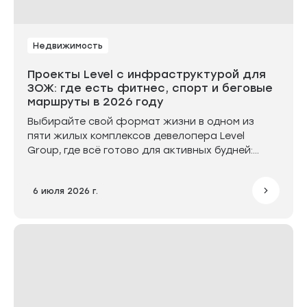
Недвижимость
Проекты Level с инфраструктурой для
ЗОЖ: где есть фитнес, спорт и беговые
маршруты в 2026 году
Выбирайте свой формат жизни в одном из
пяти жилых комплексов девелопера Level
Group, где всё готово для активных будней:
Левел Нижегородская, Левел Южнопортовая,
Левел Павелецкая Сити, Левел Мичуринский или
6 июля 2026 г.
Левел Селигерская. Это современные ЖК с
инфраструктурой для спорта, где продумана
каждая деталь — от воркаут-зон и площадок
для командных игр до собственных фитнес-
клубов. Теперь тренироваться и
восстанавливать здоровье можно прямо на
территории своего дома.