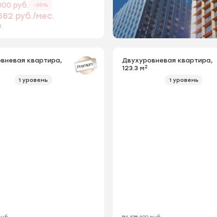
000 руб.
-35%
582 руб./мес.
т.
вневая квартира,
Двухуровневая квартира,
Premium
2
123.3 м
1 уровень
1 уровень
руб.
84 198 493 руб.