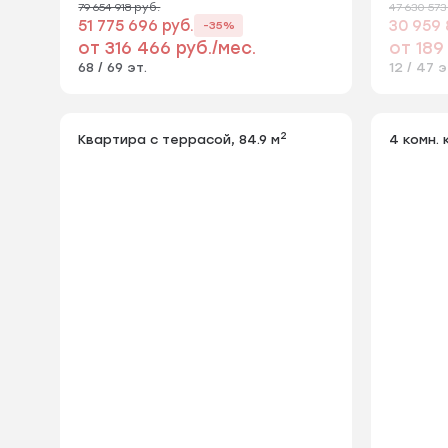
79 654 918 руб.
47 630 573
51 775 696 руб.
30 959 
-35%
от 316 466 руб./мес.
от 189
68 / 69 эт.
12 / 47 э
2
Квартира с террасой, 84.9 м
4 комн. 