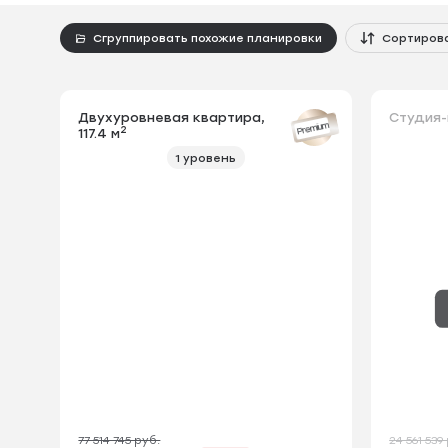
Сгруппировать похожие планировки
Сортиров
Двухуровневая квартира,
Студия-
Premium
2
117.4 м
1 уровень
77 514 745 руб.
24 561 539