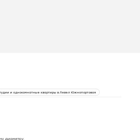
тудии и однокомнатные квартиры в Левел Южнопортовая
му диаметру.