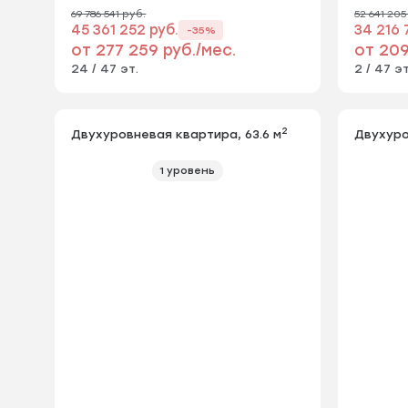
69 786 541 руб.
52 641 205
45 361 252 руб.
34 216 
-35%
от 277 259 руб./мес.
от 209
24 / 47 эт.
2 / 47 эт
2
Двухуровневая квартира, 63.6 м
Двухуро
1 уровень