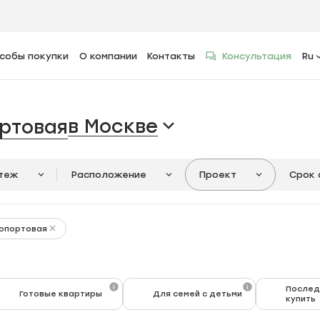
собы покупки
О компании
Контакты
Консультация
Ru
в Москве
ртовая
атеж
Расположение
Проект
Срок 
опортовая
Послед
Готовые квартиры
Для семей с детьми
купить