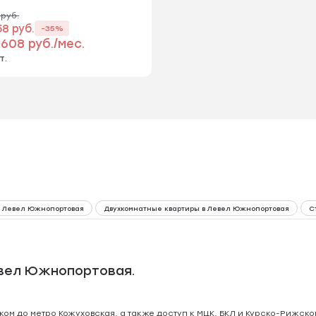
 руб.
58 руб.
-35%
 608 руб./мес.
т.
в Левел Южнопортовая
Двухкомнатные квартиры в Левел Южнопортовая
С
евел Южнопортовая.
ом до метро Кожуховская, а также доступ к МЦК, БКЛ и Курско-Рижско