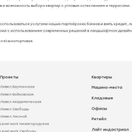
и возможность выбора квартир с угловым остеклением и террасами.
оспользоваться услугами наших партнёрских банков и взять кредит,
ории с использованием современных решений в ландшафтном дизайн
вел Южнопортовая.
Проекты
Квартиры
Левел Бауманская
Машино-места
Левел Войковская
Кладовые
Левел Академическая
Офисы
Левел Свободы
Левел Лесной
Ритейл
Level work Нижегородская
Лайт индастриал
Level work Свободы