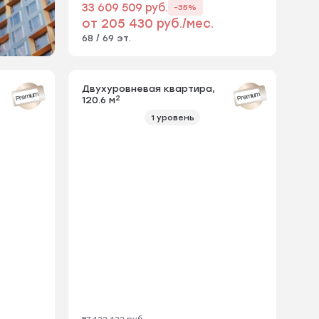
33 609 509 руб.
-35%
от 205 430 руб./мес.
68 / 69 эт.
Двухуровневая квартира,
Premium
Premium
2
120.6 м
1 уровень
87 422 422 руб.