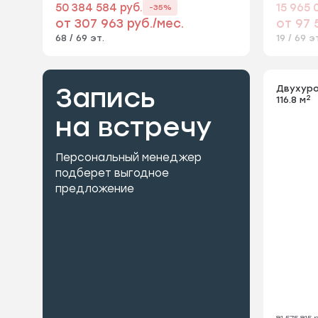
50 384 584 руб.
15 965 
-35%
от 307 963 руб./мес.
от 97 
68 / 69 эт.
19 / 69 э
Запись
Двухуро
2
116.8 м
на встречу
Персональный менеджер
подберет выгодное
предложение
81 575 815 